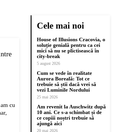
Cele mai noi
House of Illusions Cracovia, o
soluție genială pentru ca cei
mici să nu se plictisească în
intre
city-break
5 august 2026
Cum se vede în realitate
Aurora Boreală: Tot ce
trebuie să știi dacă vrei să
vezi Luminile Nordului
25 mai 2026
a am cu
Am revenit la Auschwitz după
ar,
10 ani. Ce s-a schimbat și de
ce copiii noștri trebuie să
ajungă aici
20 mai 2026