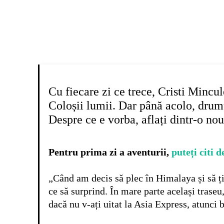
Facebook
X
Pinterest
Cu fiecare zi ce trece, Cristi Mincu
Coloșii lumii. Dar până acolo, drum
Despre ce e vorba, aflați dintr-o no
Pentru prima zi a aventurii,
puteți citi d
„Când am decis să plec în Himalaya și să ț
ce să surprind. În mare parte același traseu
dacă nu v-ați uitat la Asia Express, atunci 