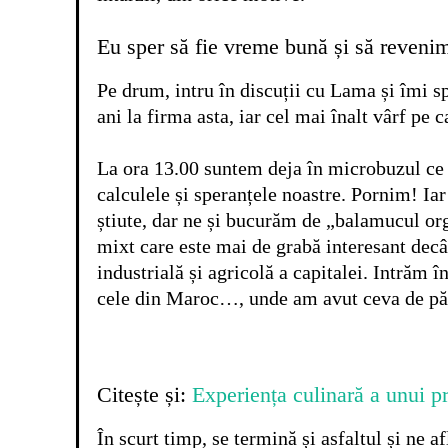
Eu sper să fie vreme bună și să reveni
Pe drum, intru în discuții cu Lama și îmi s
ani la firma asta, iar cel mai înalt vârf p
La ora 13.00 suntem deja în microbuzul ce
calculele și speranțele noastre. Pornim! Ia
știute, dar ne și bucurăm de „balamucul org
mixt care este mai de grabă interesant decâ
industrială și agricolă a capitalei. Intrăm
cele din Maroc…, unde am avut ceva de păti
Citește și:
Experiența culinară a unui p
În scurt timp, se termină și asfaltul și ne 