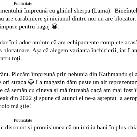
Publicitate
ipamentului împreună cu ghidul sherpa (Lama). Bineînțe
u are carabiniere și niciunul dintre noi nu are blocator.
 impuse pentru bagaj 😀.
 dar îmi aduc aminte că am echipamente complete acasă
es blocatoare. Așa că alegem varianta închirierii, iar L
ntru toți.
e vânt. Plecăm împreună prin nebunia din Kathmandu și
e ori strada 😀 La magazin dăm peste un alt reprezentan
ice că semăn cu cineva și mă întreabă dacă am mai fost î
ak din 2022 și spune că atunci el ne-a așteptat la aerop
colo mă știe!
Publicitate
c discount și promisiunea că nu îmi ia bani în plus chi