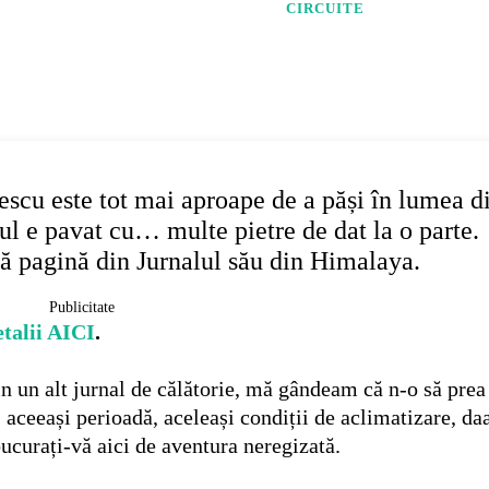
CIRCUITE
WhatsApp
lescu este tot mai aproape de a păși în lumea d
ul e pavat cu… multe pietre de dat la o parte.
uă pagină din Jurnalul său din Himalaya.
Publicitate
etalii AICI
.
in un alt jurnal de călătorie, mă gândeam că n-o să pre
, aceeași perioadă, aceleași condiții de aclimatizare, daa
bucurați-vă aici de aventura neregizată.