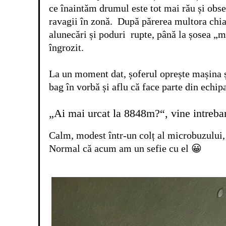
ce înaintăm drumul este tot mai rău și obs
ravagii în zonă. După părerea multora chia
alunecări și poduri rupte, până la șosea „m
îngrozit.
La un moment dat, șoferul oprește mașina 
bag în vorbă și aflu că face parte din echi
„Ai mai urcat la 8848m?“, vine intrebar
Calm, modest într-un colț al microbuzului
Normal că acum am un sefie cu el 😀