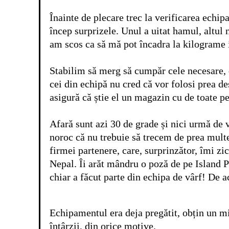
Înainte de plecare trec la verificarea ech
încep surprizele. Unul a uitat hamul, altul n
am scos ca să mă pot încadra la kilograme
Stabilim să merg să cumpăr cele necesare,
cei din echipă nu cred că vor folosi prea d
asigură că știe el un magazin cu de toate pe
Afară sunt azi 30 de grade și nici urmă d
noroc că nu trebuie să trecem de prea mult
firmei partenere, care, surprinzător, îmi z
Nepal. Îi arăt mândru o poză de pe Island Pe
chiar a făcut parte din echipa de vârf! De a
Echipamentul era deja pregătit, obțin un mi
întârzii, din orice motive.