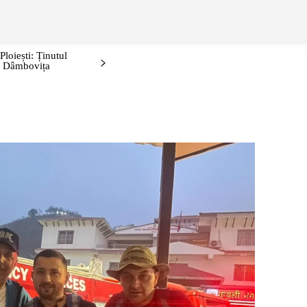
ONTURI/EVENIMENTE
IDEI DE WEEKEND: PRAHOVA ȘI ÎMPREJ
loiești: Ținutul
i, Dâmbovița