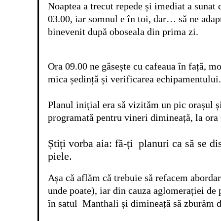
Noaptea a trecut repede și imediat a sunat c
03.00, iar somnul e în toi, dar… să ne adapt
binevenit după oboseala din prima zi.
Ora 09.00 ne găsește cu cafeaua în față, mo
mica ședință și verificarea echipamentului.
Planul inițial era să vizităm un pic orașul 
programată pentru vineri dimineață, la ora
Știți vorba aia: fă-ți planuri ca să se
piele.
Așa că aflăm că trebuie să refacem abordare
unde poate), iar din cauza aglomerației d
în satul Manthali și dimineață să zburăm 