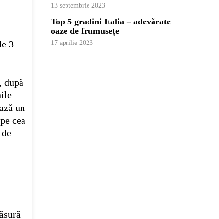
13 septembrie 2023
Top 5 gradini Italia – adevărate
oaze de frumusețe
de 3
17 aprilie 2023
, după
ile
ează un
 pe cea
 de
măsură