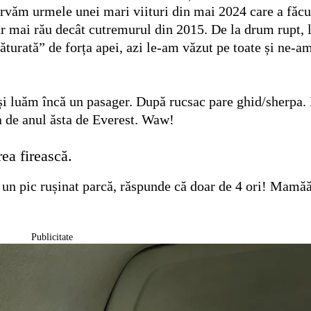
ervăm urmele unei mari viituri din mai 2024 care a făcu
r mai rău decât cutremurul din 2015. De la drum rupt, 
ăturată” de forța apei, azi le-am văzut pe toate și ne-a
și luăm încă un pasager. După rucsac pare ghid/sherpa.
pa de anul ăsta de Everest. Waw!
ea firească.
, un pic rușinat parcă, răspunde că doar de 4 ori! Mam
Publicitate