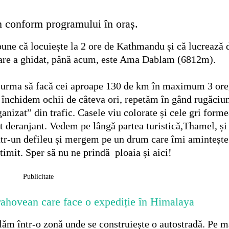
m conform programului în oraș.
pune că locuiește la 2 ore de Kathmandu și că lucrează 
e care a ghidat, până acum, este Ama Dablam (6812m).
 urma să facă cei aproape 130 de km în maximum 3 ore
r închidem ochii de câteva ori, repetăm în gând rugăciun
anizat” din trafic. Casele viu colorate și cele gri form
t deranjant. Vedem pe lângă partea turistică,Thamel, și
 într-un defileu și mergem pe un drum care îmi amintește
mit. Sper să nu ne prindă ploaia și aici!
Publicitate
rahovean care face o expediție în Himalaya
aflăm într-o zonă unde se construiește o autostradă. Pe 