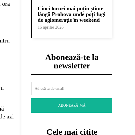
a ora
Cinci locuri mai puțin știute
lângă Prahova unde poți fugi
de aglomerație în weekend
16 aprilie 2026
ntru
Abonează-te la
newsletter
mi
ABONEAZĂ-MĂ
nă
de azi
Cele mai citite