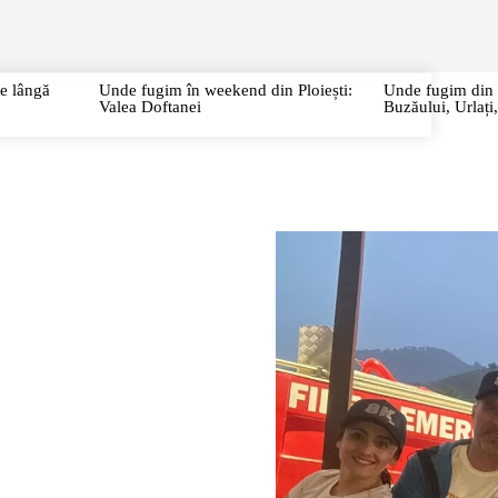
URI
CITY BREAK
CIRCUITE
CAZĂRI/RESTAURANTE
P
te lângă
Unde fugim în weekend din Ploiești:
Unde fugim din P
Valea Doftanei
Buzăului, Urlaț