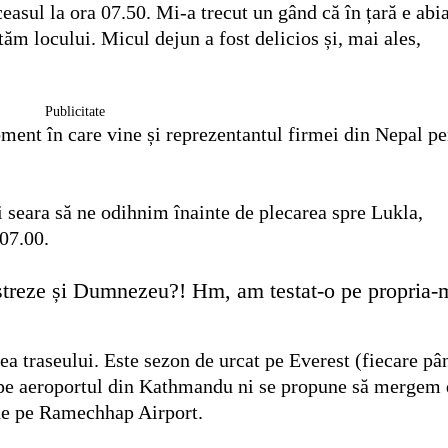
easul la ora 07.50. Mi-a trecut un gând că în țară e abi
ăm locului. Micul dejun a fost delicios și, mai ales,
Publicitate
ment în care vine și reprezentantul firmei din Nepal pe
și seara să ne odihnim înainte de plecarea spre Lukla,
 07.00.
 distreze și Dumnezeu?! Hm, am testat-o pe propria-
a traseului. Este sezon de urcat pe Everest (fiecare pâ
e pe aeroportul din Kathmandu ni se propune să mergem 
de pe Ramechhap Airport.