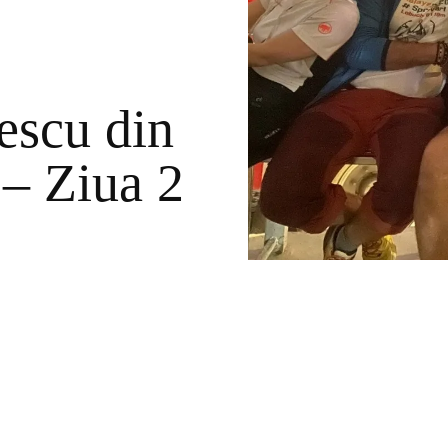
escu din
– Ziua 2