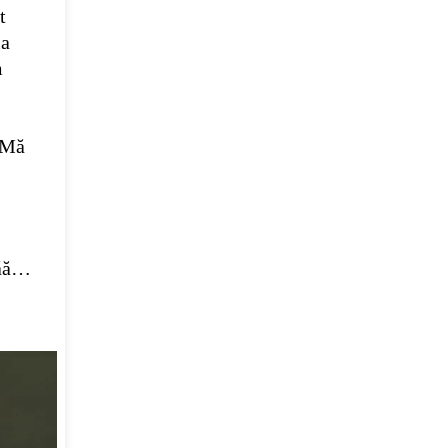
t
la
m
 Mă
ăăă…