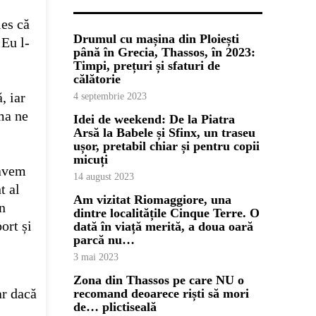
les că
Drumul cu mașina din Ploiești
 Eu l-
până în Grecia, Thassos, în 2023:
Timpi, prețuri și sfaturi de
călătorie
, iar
4 septembrie 2023
ama ne
Idei de weekend: De la Piatra
Arsă la Babele și Sfinx, un traseu
ușor, pretabil chiar și pentru copii
micuți
 avem
14 august 2023
t al
Am vizitat Riomaggiore, una
n
dintre localitățile Cinque Terre. O
ort și
dată în viață merită, a doua oară
parcă nu…
3 mai 2023
Zona din Thassos pe care NU o
ar dacă
recomand deoarece riști să mori
de… plictiseală