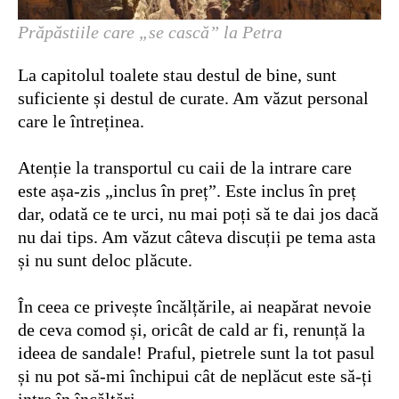
Prăpăstiile care „se cască” la Petra
La capitolul toalete stau destul de bine, sunt
suficiente și destul de curate. Am văzut personal
care le întreținea.
Atenție la transportul cu caii de la intrare care
este așa-zis „inclus în preț”. Este inclus în preț
dar, odată ce te urci, nu mai poți să te dai jos dacă
nu dai tips. Am văzut câteva discuții pe tema asta
și nu sunt deloc plăcute.
În ceea ce privește încălțările, ai neapărat nevoie
de ceva comod și, oricât de cald ar fi, renunță la
ideea de sandale! Praful, pietrele sunt la tot pasul
și nu pot să-mi închipui cât de neplăcut este să-ți
intre în încălțări.