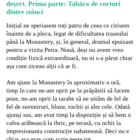
deșert. Prima parte: Tabăra de corturi
dintre stânci
Inițial ne speriasem toți patru de ceea ce citisem
înainte de a pleca, legat de dificultatea traseului
până la Monastery, și, în general, drumul epuizant
pentru a vizita Petra. Nouă, deși nu avem vreo
condiție fizică extraordinară, nu ni s-a părut chiar
așa cum ziceau alții că ar fi.
Am ajuns la Monastery în aproximativ o oră,
timp în care ne-am oprit pe la prăpăstii să facem
poze, ne-am oprit la tarabe să ne uităm de fel de
fel de suveniruri, bluze, rochii și alte cele. Odată
ajunși sus, am avut timp la dispoziție și să bem o
cafea arăbească la ibric, pe terasă, cu ochii la
impresionanta construcție nabateeană. Deci nu e
chiar așa grav cum scrie peste tot.