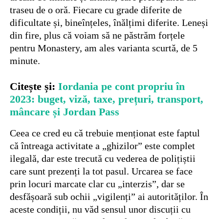
traseu de o oră. Fiecare cu grade diferite de
dificultate și, bineînțeles, înălțimi diferite. Leneși
din fire, plus că voiam să ne păstrăm forțele
pentru Monastery, am ales varianta scurtă, de 5
minute.
Citește și:
Iordania pe cont propriu în
2023: buget, viză, taxe, prețuri, transport,
mâncare și Jordan Pass
Ceea ce cred eu că trebuie menționat este faptul
că întreaga activitate a „ghizilor” este complet
ilegală, dar este trecută cu vederea de polițiștii
care sunt prezenți la tot pasul. Urcarea se face
prin locuri marcate clar cu „interzis”, dar se
desfășoară sub ochii „vigilenți” ai autorităților. În
aceste condiții, nu văd sensul unor discuții cu