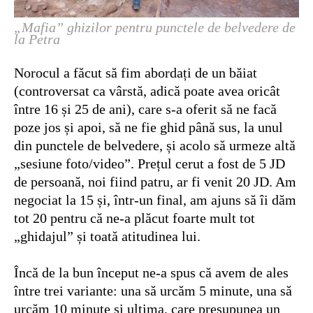
„Mafia” ghizilor pentru punctele de belvedere de
la Petra
Norocul a făcut să fim abordați de un băiat
(controversat ca vârstă, adică poate avea oricât
între 16 și 25 de ani), care s-a oferit să ne facă
poze jos și apoi, să ne fie ghid până sus, la unul
din punctele de belvedere, și acolo să urmeze altă
„sesiune foto/video”. Prețul cerut a fost de 5 JD
de persoană, noi fiind patru, ar fi venit 20 JD. Am
negociat la 15 și, într-un final, am ajuns să îi dăm
tot 20 pentru că ne-a plăcut foarte mult tot
„ghidajul” și toată atitudinea lui.
Încă de la bun început ne-a spus că avem de ales
între trei variante: una să urcăm 5 minute, una să
urcăm 10 minute și ultima, care presupunea un