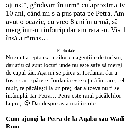
ajuns!”, gândeam în urmă cu aproximativ
10 ani, când mi s-a pus pata pe Petra. Am
avut o ocazie, cu vreo 8 ani în urmă, să
merg într-un infotrip dar am ratat-o. Visul
însă a rămas…
Publicitate
Nu sunt adepta excursilor cu agențiile de turism,
dar știu că sunt locuri unde nu este safe să mergi
de capul tău. Așa mi se părea și Iordania, dar a
fost doar o părere. Iordania este o țară în care, cel
mult, te păcălești la un preț, dar altceva nu ți se
întâmplă. Iar Petra… Petra este raiul păcălelilor
la preț. 😉 Dar despre asta mai încolo…
Cum ajungi la Petra de la Aqaba sau Wadi
Rum