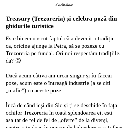
Publicitate
Treasury (Trezoreria) și celebra poză din
ghidurile turistice
Este binecunoscut faptul că a devenit o tradiție
ca, oricine ajunge la Petra, să se pozeze cu
Trezoreria pe fundal. Ori noi respectăm tradițiile,
da? 😉
Dacă acum câțiva ani urcai singur și îți făceai
poze, acum este o întreagă industrie (a se citi
„mafie”) cu aceste poze.
Încă de când ieși din Siq și ți se deschide în fața
ochilor Trezoreria în toată splendoarea ei, ești
asaltat de fel de fel de „oferte” de la diverși,
pentru a te duce în puncte de belvedere și a-ți face