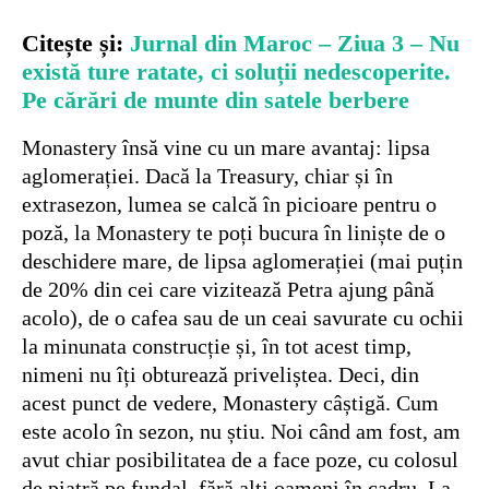
Citește și:
Jurnal din Maroc – Ziua 3 – Nu
există ture ratate, ci soluții nedescoperite.
Pe cărări de munte din satele berbere
Monastery însă vine cu un mare avantaj: lipsa
aglomerației. Dacă la Treasury, chiar și în
extrasezon, lumea se calcă în picioare pentru o
poză, la Monastery te poți bucura în liniște de o
deschidere mare, de lipsa aglomerației (mai puțin
de 20% din cei care vizitează Petra ajung până
acolo), de o cafea sau de un ceai savurate cu ochii
la minunata construcție și, în tot acest timp,
nimeni nu îți obturează priveliștea. Deci, din
acest punct de vedere, Monastery câștigă. Cum
este acolo în sezon, nu știu. Noi când am fost, am
avut chiar posibilitatea de a face poze, cu colosul
de piatră pe fundal, fără alți oameni în cadru. La