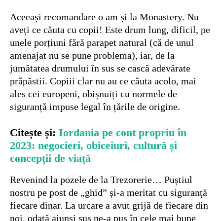
Aceeași recomandare o am și la Monastery. Nu
aveți ce căuta cu copii! Este drum lung, dificil, pe
unele porțiuni fără parapet natural (că de unul
amenajat nu se pune problema), iar, de la
jumătatea drumului în sus se cască adevărate
prăpăstii. Copiii clar nu au ce căuta acolo, mai
ales cei europeni, obișnuiți cu normele de
siguranță impuse legal în țările de origine.
Citește și:
Iordania pe cont propriu în
2023: negocieri, obiceiuri, cultură și
concepții de viață
Revenind la pozele de la Trezorerie… Puștiul
nostru pe post de „ghid” și-a meritat cu siguranță
fiecare dinar. La urcare a avut grijă de fiecare din
noi, odată ajunși sus ne-a pus în cele mai bune