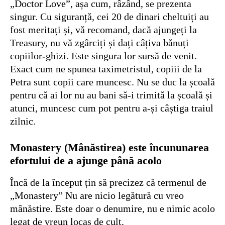
„Doctor Love”, așa cum, râzând, se prezenta
singur. Cu siguranță, cei 20 de dinari cheltuiți au
fost meritați și, vă recomand, dacă ajungeți la
Treasury, nu vă zgârciți și dați câțiva bănuți
copiilor-ghizi. Este singura lor sursă de venit.
Exact cum ne spunea taximetristul, copiii de la
Petra sunt copii care muncesc. Nu se duc la școală
pentru că ai lor nu au bani să-i trimită la școală și
atunci, muncesc cum pot pentru a-și câștiga traiul
zilnic.
Monastery (Mânăstirea) este încununarea
efortului de a ajunge până acolo
Încă de la început țin să precizez că termenul de
„Monastery” Nu are nicio legătură cu vreo
mânăstire. Este doar o denumire, nu e nimic acolo
legat de vreun locaș de cult.