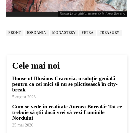
Doctor Love, ghidul nostru de la Petra Treasury
FRONT
IORDANIA
MONASTERY
PETRA
TREASURY
Cele mai noi
House of Illusions Cracovia, o soluție genială
pentru ca cei mici să nu se plictisească în city-
break
5 august 2026
Cum se vede în realitate Aurora Boreală: Tot ce
trebuie să știi dacă vrei să vezi Luminile
Nordului
25 mai 2026