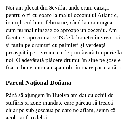
Noi am plecat din Sevilla, unde eram cazați,
pentru o zi cu soare la malul oceanului Atlantic,
în mijlocul lunii februarie, când la noi ningea
cum nu mai ninsese de aproape un deceniu. Am
făcut cei aproximativ 93 de kilometri în vreo oră
și puțin pe drumuri cu palmieri și verdeață
proaspătă pe o vreme ca de primăvară timpurie la
noi. O adevărată plăcere drumul în sine pe șosele
foarte bune, cum au spaniolii în mare parte a țării.
Parcul Național Doñana
Până să ajungem în Huelva am dat cu ochii de
stufăriș și zone inundate care păreau să treacă
chiar pe sub șoseaua pe care ne aflam, semn că
acolo ar fi o deltă.