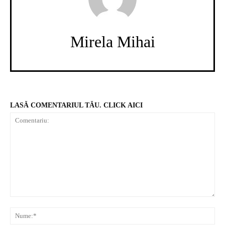
Mirela Mihai
LASĂ COMENTARIUL TĂU. CLICK AICI
Comentariu:
N