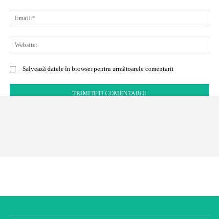
Em
We
Salvează datele în browser pentru următoarele comentarii
Alte recenzii de călătorie