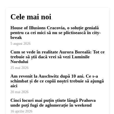
Cele mai noi
House of Illusions Cracovia, o soluție genială
pentru ca cei mici să nu se plictisească în city-
break
5 august 2026
Cum se vede în realitate Aurora Boreală: Tot ce
trebuie să știi dacă vrei să vezi Luminile
Nordului
25 mai 2026
Am revenit la Auschwitz după 10 ani. Ce s-a
schimbat și de ce copiii noștri trebuie să ajungă
aici
20 mai 2026
Cinci locuri mai puțin știute lângă Prahova
unde poți fugi de aglomerație în weekend
16 aprilie 2026