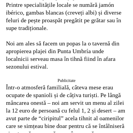
Printre specialitățile locale se numără jamón
ibérico, gambas blancas (creveți albi) și diverse
feluri de pește proaspăt pregătit pe grătar sau în
supe tradiționale.
Noi am ales să facem un popas la o tavernă din
apropierea plajei din Punta Umbría unde
localnicii serveau masa în tihnă fiind în afara
sezonului estival.
Publicitate
Într-o atmosferă familială, câteva mese erau
ocupate de spanioli și de câțiva turiști. Pe lângă
mâncarea onestă – noi am servit un menu al zilei
la 12 euro de persoană cu felul 1, 2 și desert – am
avut parte de “ciripitul” acela tihnit al oamenilor
care se simțeau bine doar pentru că se întâlniseră