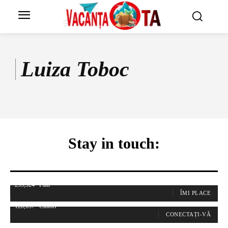
Luiza Toboc
Stay in touch:
255,324
Fani
ÎMI PLACE
128,657
Cititori
CONECTAȚI-VĂ
97,058
Abonați