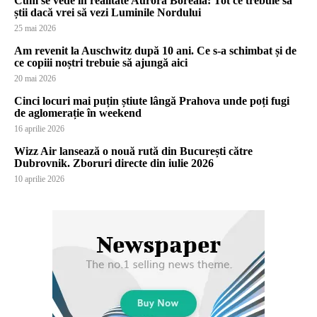
Cum se vede în realitate Aurora Boreală: Tot ce trebuie să
știi dacă vrei să vezi Luminile Nordului
25 mai 2026
Am revenit la Auschwitz după 10 ani. Ce s-a schimbat și de
ce copiii noștri trebuie să ajungă aici
20 mai 2026
Cinci locuri mai puțin știute lângă Prahova unde poți fugi
de aglomerație în weekend
16 aprilie 2026
Wizz Air lansează o nouă rută din București către
Dubrovnik. Zboruri directe din iulie 2026
10 aprilie 2026