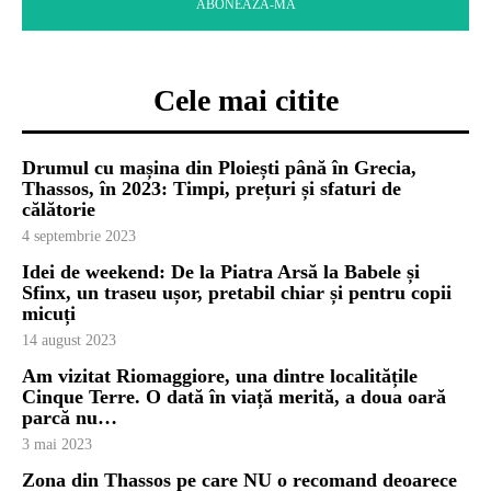
ABONEAZĂ-MĂ
Cele mai citite
Drumul cu mașina din Ploiești până în Grecia,
Thassos, în 2023: Timpi, prețuri și sfaturi de
călătorie
4 septembrie 2023
Lacul pe înserat
Idei de weekend: De la Piatra Arsă la Babele și
Sfinx, un traseu ușor, pretabil chiar și pentru copii
micuți
14 august 2023
Am vizitat Riomaggiore, una dintre localitățile
Cinque Terre. O dată în viață merită, a doua oară
parcă nu…
3 mai 2023
Zona din Thassos pe care NU o recomand deoarece