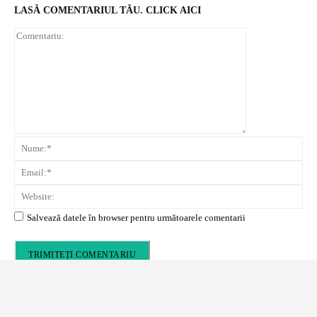
LASĂ COMENTARIUL TĂU. CLICK AICI
Comentariu
N
Em
We
Salvează datele în browser pentru următoarele comentarii
În depărtare se vede zona de căsuțe. Aici încă era liniște
Alte recenzii de călătorie