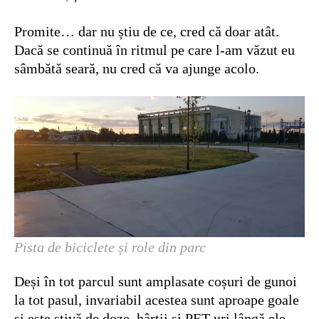
Promite… dar nu știu de ce, cred că doar atât.
Dacă se continuă în ritmul pe care l-am văzut eu
sâmbătă seară, nu cred că va ajunge acolo.
Pista de biciclete și role din parc
Deși în tot parcul sunt amplasate coșuri de gunoi
la tot pasul, invariabil acestea sunt aproape goale
și este stivă de doze, hârtii și PET-uri lângă ele.