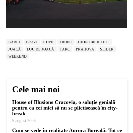
BĂRCI
BRAZI
COPII
FRONT
HIDROBICICLETE
JOACĂ
LOC DE JOACĂ
PARC
PRAHOVA
SLIDER
WEEKEND
Cele mai noi
House of Illusions Cracovia, o soluție genială
pentru ca cei mici să nu se plictisească în city-
break
5 august 2026
Cum se vede în realitate Aurora Boreală: Tot ce