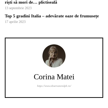
riști să mori de… plictiseală
13 septembrie 2023
Zona de mâncare și băutură
Top 5 gradini Italia – adevărate oaze de frumusețe
17 aprilie 2023
Locul de joacă pentru cei mici
Corina Matei
https://www.observatorulph.ro/