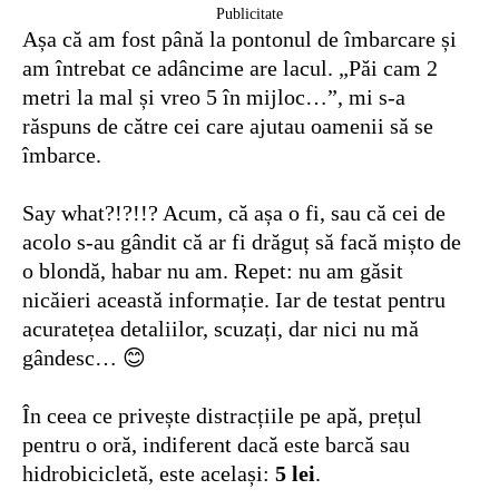
Publicitate
Așa că am fost până la pontonul de îmbarcare și
am întrebat ce adâncime are lacul. „Păi cam 2
metri la mal și vreo 5 în mijloc…”, mi s-a
răspuns de către cei care ajutau oamenii să se
îmbarce.
Say what?!?!!? Acum, că așa o fi, sau că cei de
acolo s-au gândit că ar fi drăguț să facă mișto de
o blondă, habar nu am. Repet: nu am găsit
nicăieri această informație. Iar de testat pentru
acuratețea detaliilor, scuzați, dar nici nu mă
gândesc… 😊
În ceea ce privește distracțiile pe apă, prețul
pentru o oră, indiferent dacă este barcă sau
hidrobicicletă, este același:
5 lei
.