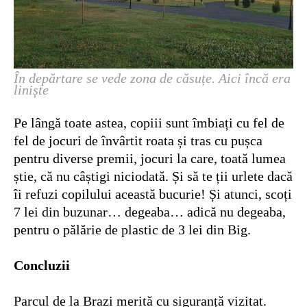
În depărtare se vede zona de căsuțe. Aici încă era
liniște
Pe lângă toate astea, copiii sunt îmbiați cu fel de
fel de jocuri de învârtit roata și tras cu pușca
pentru diverse premii, jocuri la care, toată lumea
știe, că nu câștigi niciodată. Și să te ții urlete dacă
îi refuzi copilului această bucurie! Și atunci, scoți
7 lei din buzunar… degeaba… adică nu degeaba,
pentru o pălărie de plastic de 3 lei din Big.
Concluzii
Parcul de la Brazi merită cu siguranță vizitat.