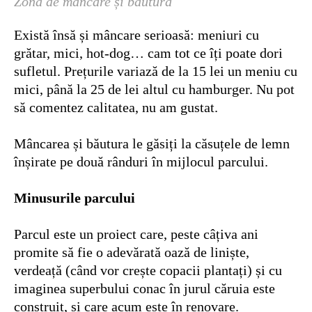
Zona de mâncare și băutură
Există însă și mâncare serioasă: meniuri cu
grătar, mici, hot-dog… cam tot ce îți poate dori
sufletul. Prețurile variază de la 15 lei un meniu cu
mici, până la 25 de lei altul cu hamburger. Nu pot
să comentez calitatea, nu am gustat.
Mâncarea și băutura le găsiți la căsuțele de lemn
înșirate pe două rânduri în mijlocul parcului.
Minusurile parcului
Parcul este un proiect care, peste câțiva ani
promite să fie o adevărată oază de liniște,
verdeață (când vor crește copacii plantați) și cu
imaginea superbului conac în jurul căruia este
construit, și care acum este în renovare.