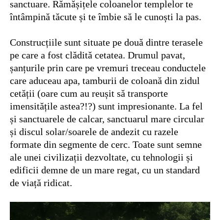
sanctuare. Rămășițele coloanelor templelor te
întâmpină tăcute și te îmbie să le cunoști la pas.
Construcțiile sunt situate pe două dintre terasele
pe care a fost clădită cetatea. Drumul pavat,
șanțurile prin care pe vremuri treceau conductele
care aduceau apa, tamburii de coloană din zidul
cetății (oare cum au reușit să transporte
imensitățile astea?!?) sunt impresionante. La fel
și sanctuarele de calcar, sanctuarul mare circular
și discul solar/soarele de andezit cu razele
formate din segmente de cerc. Toate sunt semne
ale unei civilizații dezvoltate, cu tehnologii și
edificii demne de un mare regat, cu un standard
de viață ridicat.