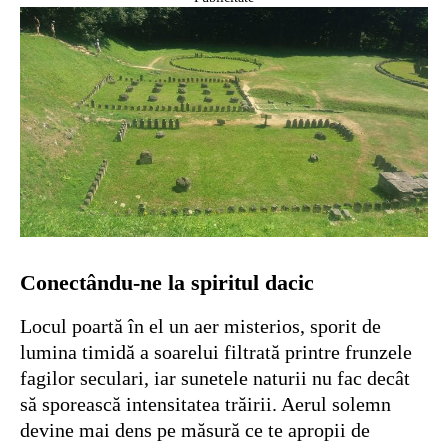
Conectându-ne la spiritul dacic
Locul poartă în el un aer misterios, sporit de
lumina timidă a soarelui filtrată printre frunzele
fagilor seculari, iar sunetele naturii nu fac decât
să sporească intensitatea trăirii. Aerul solemn
devine mai dens pe măsură ce te apropii de