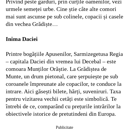
Privind peste garduri, prin curțile oamenilor, vezi
urmele semeței urbe. Cine știe câte alte comori
mai sunt ascunse pe sub colinele, copacii și casele
din vechea Grădiște…
Inima Daciei
Printre bogățiile Apusenilor, Sarmizegetusa Regia
– capitala Daciei din vremea lui Decebal – este
comoara Munților Orăștie. La Grădiștea de
Munte, un drum pietonal, care șerpuiește pe sub
coroanele împreunate ale copacilor, te conduce la
intrare. Aici găsești bilete, hărți, suveniruri. Taxa
pentru vizitarea vechii cetăți este simbolică. Te
întrebi de ce, comparând cu prețurile intrărilor la
obiectivele istorice de pretutindeni din Europa.
Publicitate