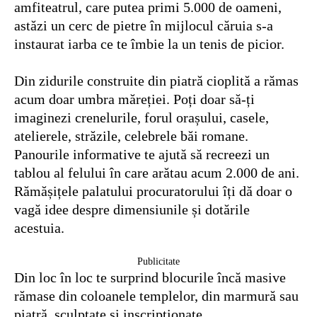
amfiteatrul, care putea primi 5.000 de oameni,
astăzi un cerc de pietre în mijlocul căruia s-a
instaurat iarba ce te îmbie la un tenis de picior.
Din zidurile construite din piatră cioplită a rămas
acum doar umbra măreției. Poți doar să-ți
imaginezi crenelurile, forul orașului, casele,
atelierele, străzile, celebrele băi romane.
Panourile informative te ajută să recreezi un
tablou al felului în care arătau acum 2.000 de ani.
Rămășițele palatului procuratorului îți dă doar o
vagă idee despre dimensiunile și dotările
acestuia.
Publicitate
Din loc în loc te surprind blocurile încă masive
rămase din coloanele templelor, din marmură sau
piatră, sculptate și inscripționate.