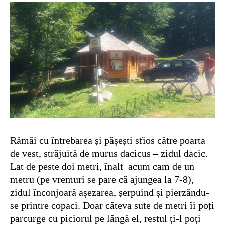
Rămâi cu întrebarea și pășești sfios către poarta
de vest, străjuită de murus dacicus – zidul dacic.
Lat de peste doi metri, înalt acum cam de un
metru (pe vremuri se pare că ajungea la 7-8),
zidul înconjoară așezarea, șerpuind și pierzându-
se printre copaci. Doar câteva sute de metri îi poți
parcurge cu piciorul pe lângă el, restul ți-l poți