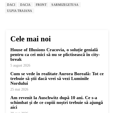
DACI
DACIA
FRONT
SARMIZEGETUSA
ULPIA TRAIANA
Cele mai noi
House of Illusions Cracovia, o soluție genială
pentru ca cei mici să nu se plictisească în city-
break
5 august 2026
Cum se vede în realitate Aurora Boreală: Tot ce
trebuie să știi dacă vrei să vezi Luminile
Nordului
25 mai 2026
Am revenit la Auschwitz după 10 ani. Ce s-a
schimbat și de ce copiii noștri trebuie să ajungă
aici