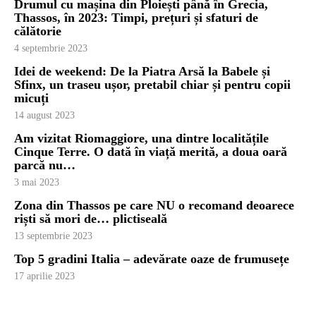
Drumul cu mașina din Ploiești până în Grecia,
Thassos, în 2023: Timpi, prețuri și sfaturi de
călătorie
4 septembrie 2023
Idei de weekend: De la Piatra Arsă la Babele și
Sfinx, un traseu ușor, pretabil chiar și pentru copii
micuți
14 august 2023
Am vizitat Riomaggiore, una dintre localitățile
Cinque Terre. O dată în viață merită, a doua oară
parcă nu…
3 mai 2023
Zona din Thassos pe care NU o recomand deoarece
riști să mori de… plictiseală
13 septembrie 2023
Top 5 gradini Italia – adevărate oaze de frumusețe
17 aprilie 2023