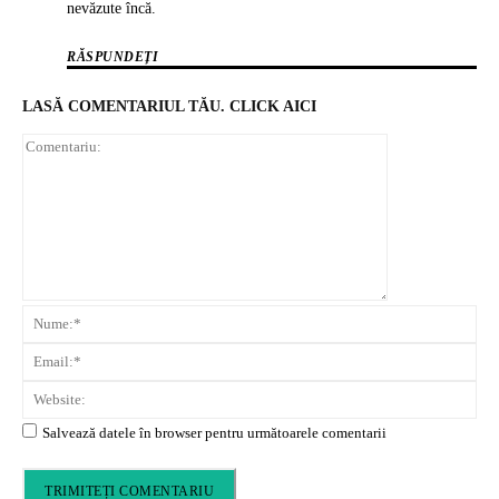
nevăzute încă.
RĂSPUNDEȚI
LASĂ COMENTARIUL TĂU. CLICK AICI
Comentariu
N
Em
We
Salvează datele în browser pentru următoarele comentarii