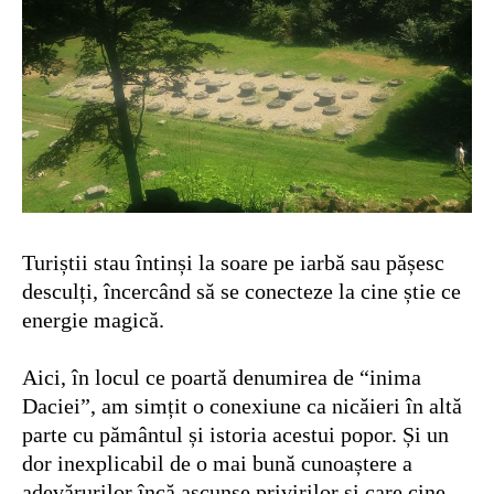
Turiștii stau întinși la soare pe iarbă sau pășesc
desculți, încercând să se conecteze la cine știe ce
energie magică.
Aici, în locul ce poartă denumirea de “inima
Daciei”, am simțit o conexiune ca nicăieri în altă
parte cu pământul și istoria acestui popor. Și un
dor inexplicabil de o mai bună cunoaștere a
adevărurilor încă ascunse privirilor și care cine