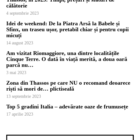
călătorie
4 septembrie 2023
Idei de weekend: De la Piatra Arsă la Babele și
Sfinx, un traseu ușor, pretabil chiar și pentru copii
micuți
14 august 2023
Am vizitat Riomaggiore, una dintre localitățile
Cinque Terre. O dată în viață merită, a doua oară
parcă nu…
3 mai 2023
Zona din Thassos pe care NU o recomand deoarece
riști să mori de… plictiseală
13 septembrie 2023
Top 5 gradini Italia – adevărate oaze de frumusețe
17 aprilie 2023