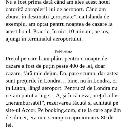
Nu a fost prima dată când am ales acest hotel
datorită apropierii lui de aeroport. Când am
zburat în destinații „croșetate”, ca Islanda de
exemplu, am optat pentru noaptea de cazare la
acest hotel. Practic, în nici 10 minute, pe jos,
ajungi în terminalul aeroportului.
Publicitate
Prețul pe care l-am plătit pentru o noapte de
cazare a fost de puţin peste 400 de lei, doar
cazare, fără mic dejun. Da, pare scump, dar astea
sunt preţurile în Londra… bine, nu în Londra, ci
în Luton, lângă aeroport. Pentru că de Londra nu
ne-am putut atinge… A, și încă ceva, prețul a fost
„nerambursabil”, rezervarea făcută și achitată pe
site-ul Accor. Pe booking.com, site la care apelăm
de obicei, era mai scump cu aproximativ 80 de
lei.