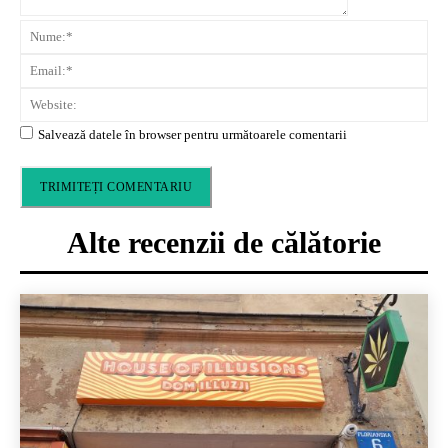
N
Em
We
Salvează datele în browser pentru următoarele comentarii
Alte recenzii de călătorie