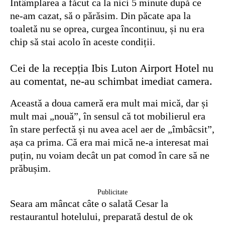
Întâmplarea a făcut ca la nici 5 minute după ce
ne-am cazat, să o părăsim. Din păcate apa la
toaletă nu se oprea, curgea încontinuu, și nu era
chip să stai acolo în aceste condiții.
Cei de la recepția Ibis Luton Airport Hotel nu
au comentat, ne-au schimbat imediat camera.
Această a doua cameră era mult mai mică, dar și
mult mai „nouă”, în sensul că tot mobilierul era
în stare perfectă și nu avea acel aer de „îmbâcsit”,
așa ca prima. Că era mai mică ne-a interesat mai
puțin, nu voiam decât un pat comod în care să ne
prăbușim.
Publicitate
Seara am mâncat câte o salată Cesar la
restaurantul hotelului, preparată destul de ok