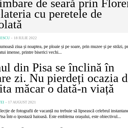
imbare de seară prin Flore
elateria cu peretele de
olată
LESCU
-
18 IULIE 2022
rumoasă ziua și noaptea, pe ploaie și pe soare, prin muzee și pe străzi, pr
tui imense, printre biserici vechi...
ul din Pisa se înclină în
are zi. Nu pierdeți ocazia d
zita măcar o dată-n viață
EI
-
17 AUGUST 2021
lecție de fotografii de vacanță nu trebuie să lipsească celebrul instantan
isa într-o ipostază haioasă. Este emblema orașului, este obiectivul...