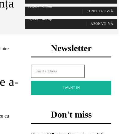
nța
128,657
Cititori
CONECTAȚI-VĂ
97,058
Abonați
ABONAȚI-VĂ
Newsletter
intre
e a-
I WANT IN
Don't miss
eu cu