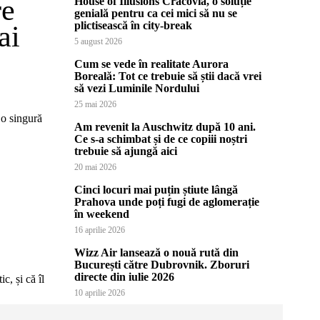
re
House of Illusions Cracovia, o soluție
genială pentru ca cei mici să nu se
plictisească în city-break
ai
5 august 2026
Cum se vede în realitate Aurora
Boreală: Tot ce trebuie să știi dacă vrei
să vezi Luminile Nordului
25 mai 2026
 o singură
Am revenit la Auschwitz după 10 ani.
Ce s-a schimbat și de ce copiii noștri
trebuie să ajungă aici
20 mai 2026
Cinci locuri mai puțin știute lângă
Prahova unde poți fugi de aglomerație
în weekend
16 aprilie 2026
Wizz Air lansează o nouă rută din
București către Dubrovnik. Zboruri
directe din iulie 2026
c, și că îl
10 aprilie 2026