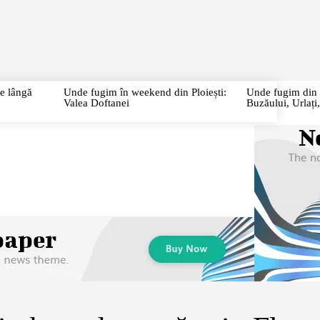
URI
CITY BREAK
CIRCUITE
CAZĂRI/RESTAURANTE
P
te lângă
Unde fugim în weekend din Ploiești:
Unde fugim din P
Valea Doftanei
Buzăului, Urlaț