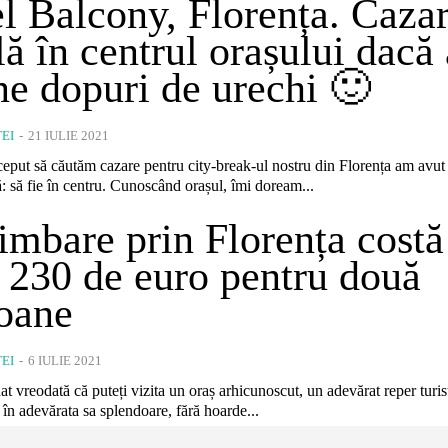
l Balcony, Florența. Caza
lă în centrul orașului dacă 
ine dopuri de urechi 🙂
EI
-
21 IULIE 2021
eput să căutăm cazare pentru city-break-ul nostru din Florența am avut
: să fie în centru. Cunoscând orașul, îmi doream...
imbare prin Florența costă
 230 de euro pentru două
oane
EI
-
6 IULIE 2021
at vreodată că puteți vizita un oraș arhicunoscut, un adevărat reper turisti
 în adevărata sa splendoare, fără hoarde...