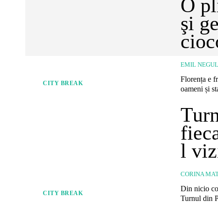
O pl
şi g
cioc
EMIL NEGU
Florența e f
CITY BREAK
oameni și sta
Turn
fiec
l vi
CORINA MAT
Din nicio co
CITY BREAK
Turnul din P