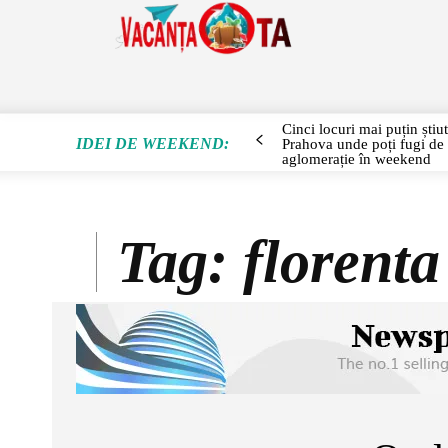
SEJUR
Cinci locuri mai puțin știu
IDEI DE WEEKEND:
Prahova unde poți fugi de
aglomerație în weekend
Tag:
florenta