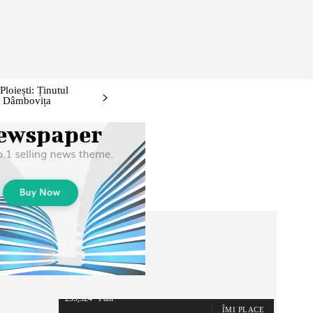
ONTURI/EVENIMENTE
IDEI DE WEEKEND: PRAHOVA ȘI ÎMPREJ
loiești: Ținutul
i, Dâmbovița
255,324
Fani
ÎMI PLACE