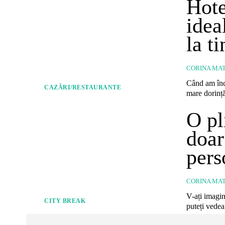
Hote
idea
la t
CORINA MAT
Când am înc
CAZĂRI/RESTAURANTE
mare dorință
O pl
doar
pers
CORINA MAT
V-ați imagin
CITY BREAK
puteți vedea