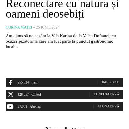
Reconectare cu natura și
oameni deosebiți
CORINA MATEI
-
25 IUNIE 2024
Am ajuns să ne cazăm la Vila Karina de la Valea Doftanei, cu
ocazia șezătorii la care am luat parte la punctul gastronomic
local...
255,324
Fani
ÎMI PLACE
128,657
Cititori
CONECTAȚI-VĂ
97,058
Abonați
ABONAȚI-VĂ