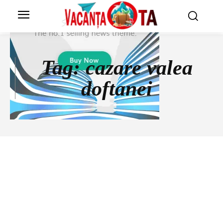
Tag:
cazare valea
doftanei