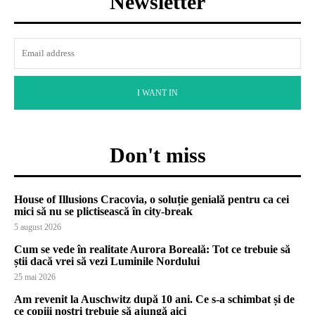
Newsletter
I WANT IN
Don't miss
House of Illusions Cracovia, o soluție genială pentru ca cei
mici să nu se plictisească în city-break
5 august 2026
Cum se vede în realitate Aurora Boreală: Tot ce trebuie să
știi dacă vrei să vezi Luminile Nordului
25 mai 2026
Am revenit la Auschwitz după 10 ani. Ce s-a schimbat și de
ce copiii noștri trebuie să ajungă aici