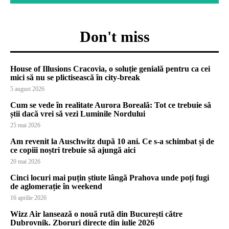
Don't miss
House of Illusions Cracovia, o soluție genială pentru ca cei
mici să nu se plictisească în city-break
5 august 2026
Cum se vede în realitate Aurora Boreală: Tot ce trebuie să
știi dacă vrei să vezi Luminile Nordului
25 mai 2026
Am revenit la Auschwitz după 10 ani. Ce s-a schimbat și de
ce copiii noștri trebuie să ajungă aici
20 mai 2026
Cinci locuri mai puțin știute lângă Prahova unde poți fugi
de aglomerație în weekend
16 aprilie 2026
Wizz Air lansează o nouă rută din București către
Dubrovnik. Zboruri directe din iulie 2026