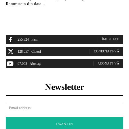
Rammstein din data...
255,324
Fani
ÎMI PLACE
128,657
Cititori
CONECTAȚI-VĂ
97,058
Abonați
ABONAȚI-VĂ
Newsletter
I WANT IN