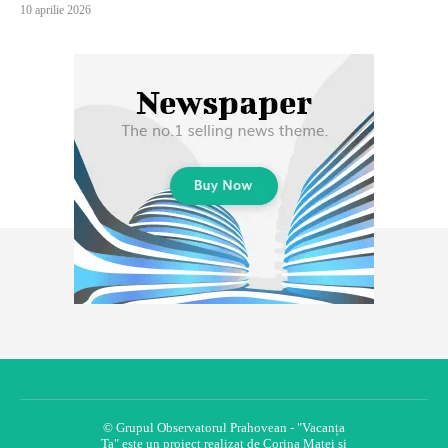
10 aprilie 2026
© Grupul Observatorul Prahovean - "Vacanța
Ta" este un proiect realizat de Corina Matei și