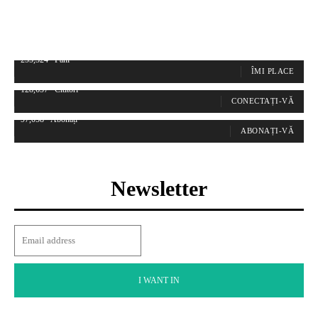
255,324
Fani
ÎMI PLACE
128,657
Cititori
CONECTAȚI-VĂ
97,058
Abonați
ABONAȚI-VĂ
Newsletter
I WANT IN