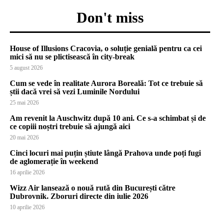
Don't miss
House of Illusions Cracovia, o soluție genială pentru ca cei
mici să nu se plictisească în city-break
5 august 2026
Cum se vede în realitate Aurora Boreală: Tot ce trebuie să
știi dacă vrei să vezi Luminile Nordului
25 mai 2026
Am revenit la Auschwitz după 10 ani. Ce s-a schimbat și de
ce copiii noștri trebuie să ajungă aici
20 mai 2026
Cinci locuri mai puțin știute lângă Prahova unde poți fugi
de aglomerație în weekend
16 aprilie 2026
Wizz Air lansează o nouă rută din București către
Dubrovnik. Zboruri directe din iulie 2026
10 aprilie 2026