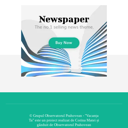
© Grupul Observatorul Prahovean - "Vacanța
Ta" este un proiect realizat de Corina Matei și
găzduit de Observatorul Prahovean