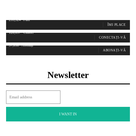
255,324
Fani
ÎMI PLACE
128,657
Cititori
CONECTAȚI-VĂ
97,058
Abonați
ABONAȚI-VĂ
Newsletter
I WANT IN