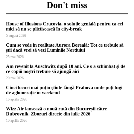
Don't miss
House of Illusions Cracovia, o soluție genială pentru ca cei
mici să nu se plictisească în city-break
5 august 2026
Cum se vede în realitate Aurora Boreală: Tot ce trebuie să
știi dacă vrei să vezi Luminile Nordului
25 mai 2026
Am revenit la Auschwitz după 10 ani. Ce s-a schimbat și de
ce copiii noștri trebuie să ajungă aici
20 mai 2026
Cinci locuri mai puțin știute lângă Prahova unde poți fugi
de aglomerație în weekend
16 aprilie 2026
Wizz Air lansează o nouă rută din București către
Dubrovnik. Zboruri directe din iulie 2026
10 aprilie 2026