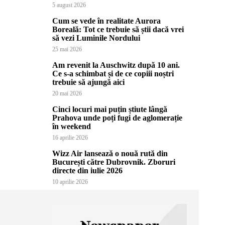
5 august 2026
Cum se vede în realitate Aurora
Boreală: Tot ce trebuie să știi dacă vrei
să vezi Luminile Nordului
25 mai 2026
Am revenit la Auschwitz după 10 ani.
Ce s-a schimbat și de ce copiii noștri
trebuie să ajungă aici
20 mai 2026
Cinci locuri mai puțin știute lângă
Prahova unde poți fugi de aglomerație
în weekend
16 aprilie 2026
Wizz Air lansează o nouă rută din
București către Dubrovnik. Zboruri
directe din iulie 2026
10 aprilie 2026