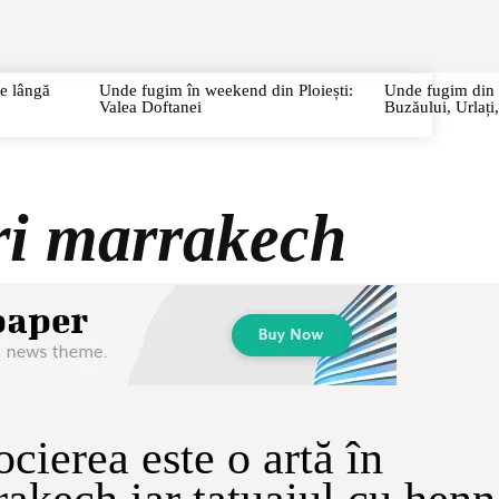
URI
CITY BREAK
CIRCUITE
CAZĂRI/RESTAURANTE
P
te lângă
Unde fugim în weekend din Ploiești:
Unde fugim din P
Valea Doftanei
Buzăului, Urlaț
ri marrakech
cierea este o artă în
akech iar tatuajul cu henn