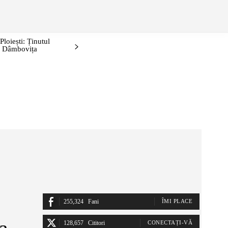
ONTURI/EVENIMENTE
IDEI DE WEEKEND: PRAHOVA ȘI ÎMPREJ
loiești: Ținutul
i, Dâmbovița
255,324
Fani
ÎMI PLACE
a
128,657
Cititori
CONECTAȚI-VĂ