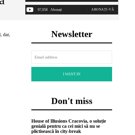
97,058
Abonați
ABONAȚI-VĂ
Newsletter
, dar,
I WANT IN
Don't miss
House of Illusions Cracovia, o soluție
genială pentru ca cei mici să nu se
plictisească în city-break