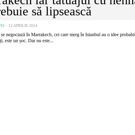
rebuie să lipsească
EI
-
12 APRILIE 2024
e negociază în Marrakech, cei care merg în Istanbul au o idee probabil
ți, este un șoc. Dar nu este...