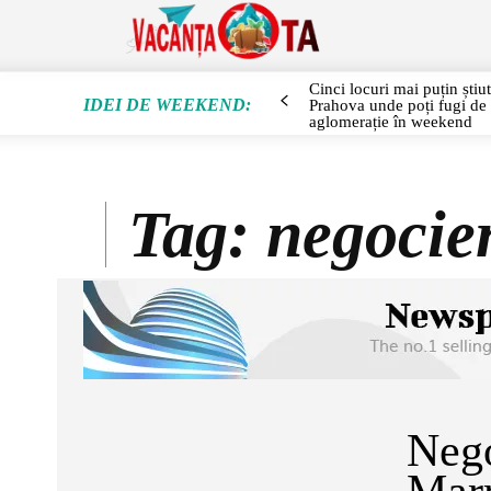
SEJUR
Cinci locuri mai puțin știu
IDEI DE WEEKEND:
Prahova unde poți fugi de
aglomerație în weekend
Tag:
negocie
Nego
Marr