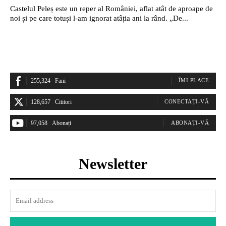
Castelul Peleș este un reper al României, aflat atât de aproape de
noi și pe care totuși l-am ignorat atâția ani la rând. „De...
255,324
Fani
ÎMI PLACE
128,657
Cititori
CONECTAȚI-VĂ
97,058
Abonați
ABONAȚI-VĂ
Newsletter