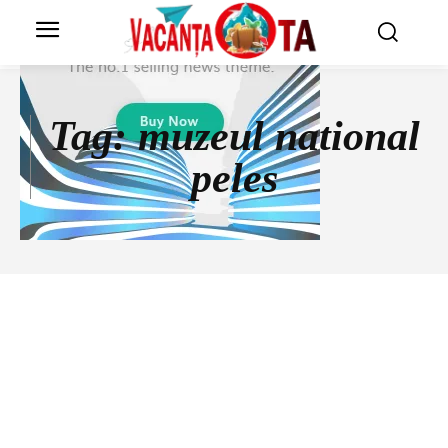
Tag:
muzeul national
peles