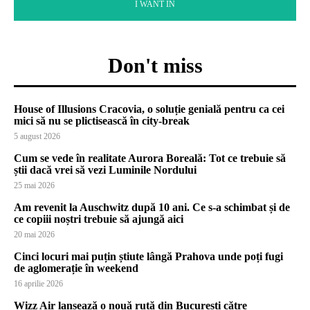
I WANT IN
Don't miss
House of Illusions Cracovia, o soluție genială pentru ca cei
mici să nu se plictisească în city-break
5 august 2026
Cum se vede în realitate Aurora Boreală: Tot ce trebuie să
știi dacă vrei să vezi Luminile Nordului
25 mai 2026
Am revenit la Auschwitz după 10 ani. Ce s-a schimbat și de
ce copiii noștri trebuie să ajungă aici
20 mai 2026
Cinci locuri mai puțin știute lângă Prahova unde poți fugi
de aglomerație în weekend
16 aprilie 2026
Wizz Air lansează o nouă rută din București către