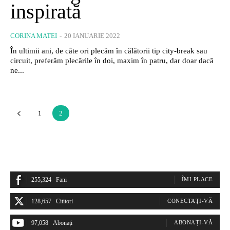
inspirată
CORINA MATEI
-
20 IANUARIE 2022
În ultimii ani, de câte ori plecăm în călătorii tip city-break sau
circuit, preferăm plecările în doi, maxim în patru, dar doar dacă
ne...
1
2
255,324
Fani
ÎMI PLACE
128,657
Cititori
CONECTAȚI-VĂ
97,058
Abonați
ABONAȚI-VĂ