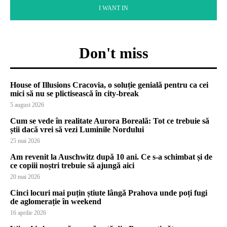
I WANT IN
Don't miss
House of Illusions Cracovia, o soluție genială pentru ca cei
mici să nu se plictisească în city-break
5 august 2026
Cum se vede în realitate Aurora Boreală: Tot ce trebuie să
știi dacă vrei să vezi Luminile Nordului
25 mai 2026
Am revenit la Auschwitz după 10 ani. Ce s-a schimbat și de
ce copiii noștri trebuie să ajungă aici
20 mai 2026
Cinci locuri mai puțin știute lângă Prahova unde poți fugi
de aglomerație în weekend
16 aprilie 2026