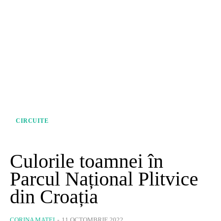
CIRCUITE
Culorile toamnei în
Parcul Național Plitvice
din Croația
CORINA MATEI
-
11 OCTOMBRIE 2022