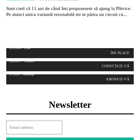
Sunt cred că 11 ani de când îmi propusesem să ajung la Plitvice.
Pe atunci unica variantă rezonabilă mi se părea un circuit cu...
255,324
Fani
ÎMI PLACE
128,657
Cititori
CONECTAȚI-VĂ
97,058
Abonați
ABONAȚI-VĂ
Newsletter