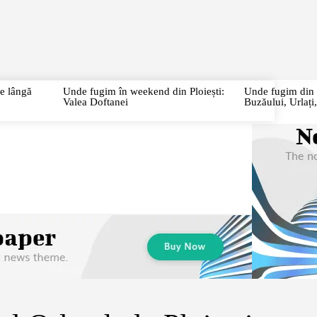
URI
CITY BREAK
CIRCUITE
CAZĂRI/RESTAURANTE
P
te lângă
Unde fugim în weekend din Ploiești:
Unde fugim din P
Valea Doftanei
Buzăului, Urlaț