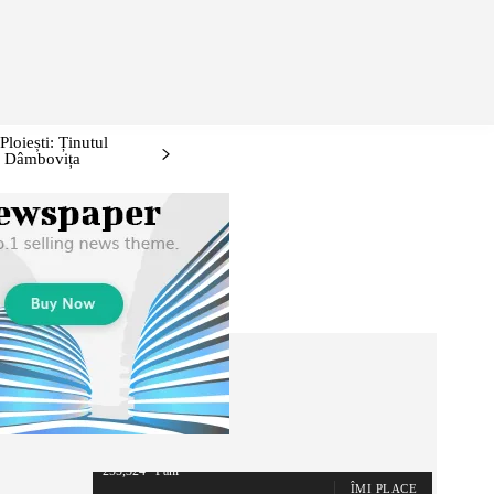
ONTURI/EVENIMENTE
IDEI DE WEEKEND: PRAHOVA ȘI ÎMPREJ
loiești: Ținutul
i, Dâmbovița
255,324
Fani
ÎMI PLACE