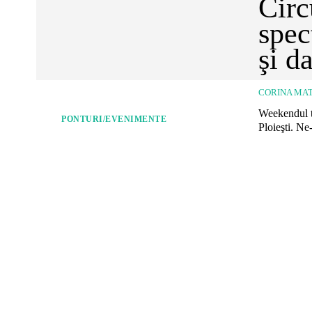
Circ
spec
şi d
CORINA MAT
Weekendul tr
PONTURI/EVENIMENTE
Ploieşti. Ne