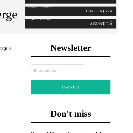
128,657
Cititori
erge
CONECTAȚI-VĂ
97,058
Abonați
ABONAȚI-VĂ
Newsletter
aţii la
I WANT IN
Don't miss