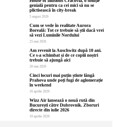
House of Illusions Cracovia, o soluție
genială pentru ca cei mici să nu se
plictisească în city-break
5 august 2026
Cum se vede în realitate Aurora
Boreală: Tot ce trebuie să știi dacă vrei
să vezi Luminile Nordului
25 mai 2026
Am revenit la Auschwitz după 10 ani.
Ce s-a schimbat și de ce copiii noștri
trebuie să ajungă aici
20 mai 2026
Cinci locuri mai puțin știute lângă
Prahova unde poți fugi de aglomerație
în weekend
16 aprilie 2026
Wizz Air lansează o nouă rută din
București către Dubrovnik. Zboruri
directe din iulie 2026
10 aprilie 2026