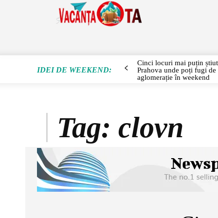
SEJUR
Cinci locuri mai puțin știu
IDEI DE WEEKEND:
Prahova unde poți fugi de
aglomerație în weekend
Tag:
clovn