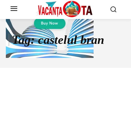
Tag:
castelul bran