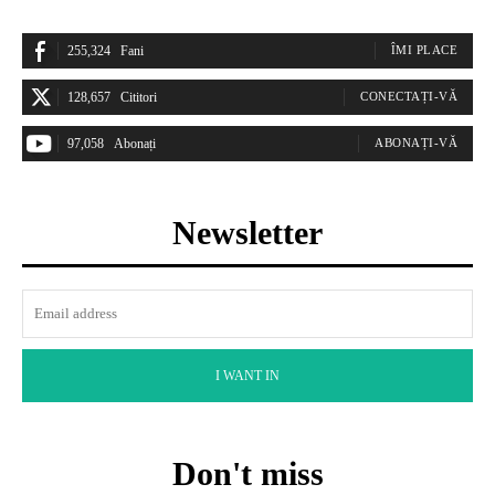
255,324
Fani
ÎMI PLACE
128,657
Cititori
CONECTAȚI-VĂ
97,058
Abonați
ABONAȚI-VĂ
Newsletter
I WANT IN
Don't miss