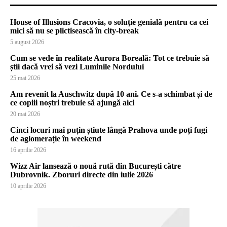
House of Illusions Cracovia, o soluție genială pentru ca cei
mici să nu se plictisească în city-break
5 august 2026
Cum se vede în realitate Aurora Boreală: Tot ce trebuie să
știi dacă vrei să vezi Luminile Nordului
25 mai 2026
Am revenit la Auschwitz după 10 ani. Ce s-a schimbat și de
ce copiii noștri trebuie să ajungă aici
20 mai 2026
Cinci locuri mai puțin știute lângă Prahova unde poți fugi
de aglomerație în weekend
16 aprilie 2026
Wizz Air lansează o nouă rută din București către
Dubrovnik. Zboruri directe din iulie 2026
10 aprilie 2026