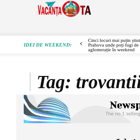
SEJUR
Cinci locuri mai puțin știu
IDEI DE WEEKEND:
Prahova unde poți fugi de
aglomerație în weekend
Tag:
trovanti