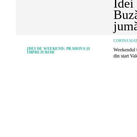
Idei
Buză
jumă
CORINA MAT
IDEI DE WEEKEND: PRAHOVA ȘI
Weekendul t
ÎMPREJURIMI
din start Va