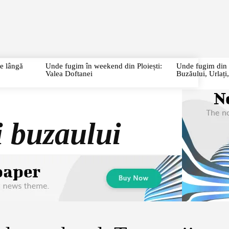
URI
CITY BREAK
CIRCUITE
CAZĂRI/RESTAURANTE
P
te lângă
Unde fugim în weekend din Ploiești:
Unde fugim din P
Valea Doftanei
Buzăului, Urlaț
i buzaului