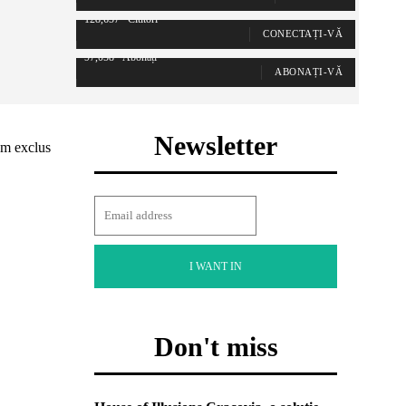
128,657
Cititori
CONECTAȚI-VĂ
97,058
Abonați
ABONAȚI-VĂ
Newsletter
am exclus
I WANT IN
Don't miss