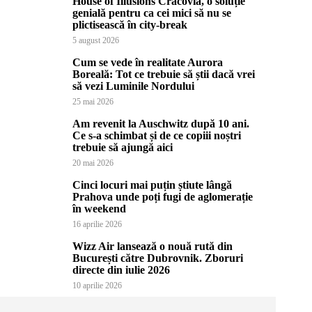
House of Illusions Cracovia, o soluție
genială pentru ca cei mici să nu se
plictisească în city-break
5 august 2026
Cum se vede în realitate Aurora
Boreală: Tot ce trebuie să știi dacă vrei
să vezi Luminile Nordului
25 mai 2026
Am revenit la Auschwitz după 10 ani.
Ce s-a schimbat și de ce copiii noștri
trebuie să ajungă aici
20 mai 2026
Cinci locuri mai puțin știute lângă
Prahova unde poți fugi de aglomerație
în weekend
16 aprilie 2026
Wizz Air lansează o nouă rută din
București către Dubrovnik. Zboruri
directe din iulie 2026
10 aprilie 2026