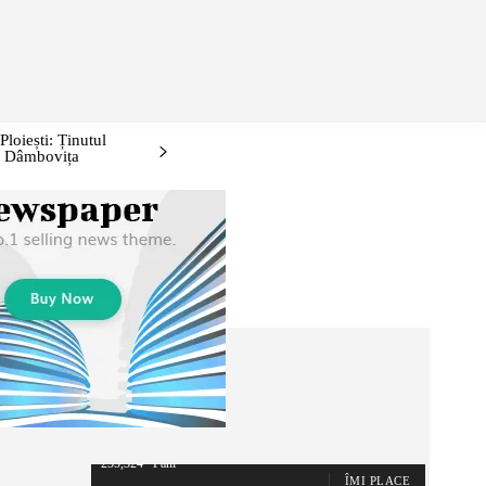
ONTURI/EVENIMENTE
IDEI DE WEEKEND: PRAHOVA ȘI ÎMPREJ
loiești: Ținutul
i, Dâmbovița
255,324
Fani
ÎMI PLACE