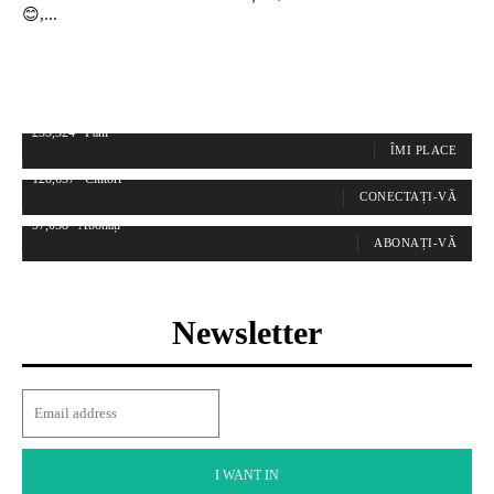
😊,...
255,324
Fani
ÎMI PLACE
128,657
Cititori
CONECTAȚI-VĂ
97,058
Abonați
ABONAȚI-VĂ
Newsletter
I WANT IN