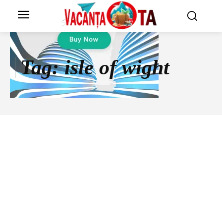
Tag:
isle of wight