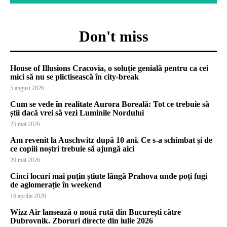
Don't miss
House of Illusions Cracovia, o soluție genială pentru ca cei
mici să nu se plictisească în city-break
5 august 2026
Cum se vede în realitate Aurora Boreală: Tot ce trebuie să
știi dacă vrei să vezi Luminile Nordului
25 mai 2026
Am revenit la Auschwitz după 10 ani. Ce s-a schimbat și de
ce copiii noștri trebuie să ajungă aici
20 mai 2026
Cinci locuri mai puțin știute lângă Prahova unde poți fugi
de aglomerație în weekend
16 aprilie 2026
Wizz Air lansează o nouă rută din București către
Dubrovnik. Zboruri directe din iulie 2026