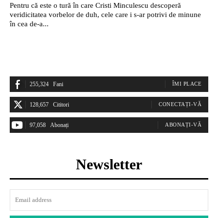
Pentru că este o tură în care Cristi Minculescu descoperă
veridicitatea vorbelor de duh, cele care i s-ar potrivi de minune
în cea de-a...
255,324
Fani
ÎMI PLACE
128,657
Cititori
CONECTAȚI-VĂ
97,058
Abonați
ABONAȚI-VĂ
Newsletter