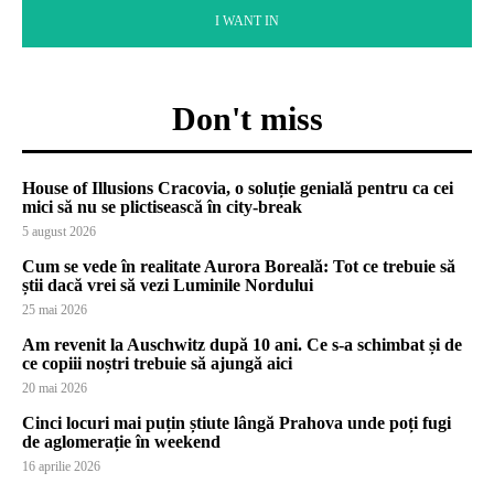
I WANT IN
Don't miss
House of Illusions Cracovia, o soluție genială pentru ca cei
mici să nu se plictisească în city-break
5 august 2026
Cum se vede în realitate Aurora Boreală: Tot ce trebuie să
știi dacă vrei să vezi Luminile Nordului
25 mai 2026
Am revenit la Auschwitz după 10 ani. Ce s-a schimbat și de
ce copiii noștri trebuie să ajungă aici
20 mai 2026
Cinci locuri mai puțin știute lângă Prahova unde poți fugi
de aglomerație în weekend
16 aprilie 2026