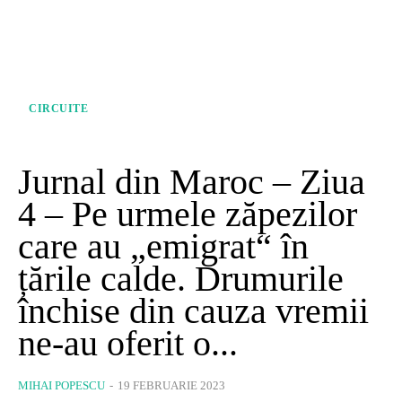
CIRCUITE
Jurnal din Maroc – Ziua
4 – Pe urmele zăpezilor
care au „emigrat“ în
țările calde. Drumurile
închise din cauza vremii
ne-au oferit o...
MIHAI POPESCU
-
19 FEBRUARIE 2023