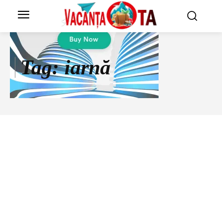
Tag:
iarnă