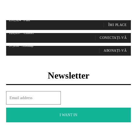
255,324
Fani
ÎMI PLACE
128,657
Cititori
CONECTAȚI-VĂ
97,058
Abonați
ABONAȚI-VĂ
Newsletter
I WANT IN