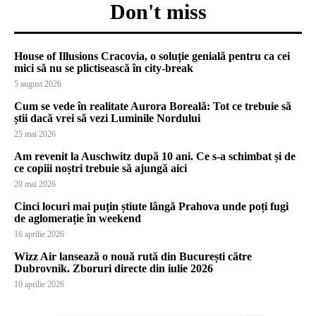
Don't miss
House of Illusions Cracovia, o soluție genială pentru ca cei
mici să nu se plictisească în city-break
5 august 2026
Cum se vede în realitate Aurora Boreală: Tot ce trebuie să
știi dacă vrei să vezi Luminile Nordului
25 mai 2026
Am revenit la Auschwitz după 10 ani. Ce s-a schimbat și de
ce copiii noștri trebuie să ajungă aici
20 mai 2026
Cinci locuri mai puțin știute lângă Prahova unde poți fugi
de aglomerație în weekend
16 aprilie 2026
Wizz Air lansează o nouă rută din București către
Dubrovnik. Zboruri directe din iulie 2026
10 aprilie 2026