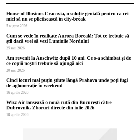
House of Illusions Cracovia, o soluție genială pentru ca cei
mici să nu se plictisească în city-break
5 august 2026
Cum se vede în realitate Aurora Boreală: Tot ce trebuie să
știi dacă vrei să vezi Luminile Nordului
25 mai 2026
Am revenit la Auschwitz după 10 ani. Ce s-a schimbat și de
ce copiii noștri trebuie să ajungă aici
20 mai 2026
Cinci locuri mai puțin știute lângă Prahova unde poți fugi
de aglomerație în weekend
16 aprilie 2026
Wizz Air lansează o nouă rută din București către
Dubrovnik. Zboruri directe din iulie 2026
10 aprilie 2026