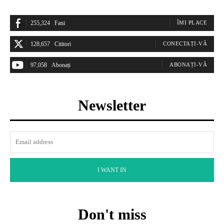
255,324
Fani
ÎMI PLACE
128,657
Cititori
CONECTAȚI-VĂ
97,058
Abonați
ABONAȚI-VĂ
Newsletter
I WANT IN
Don't miss