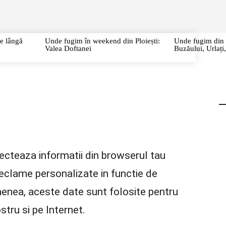
URI
CITY BREAK
CIRCUITE
CAZĂRI/RESTAURANTE
P
te lângă
Unde fugim în weekend din Ploiești:
Unde fugim din P
Valea Doftanei
Buzăului, Urlaț
lecteaza informatii din browserul tau
 reclame personalizate in functie de
menea, aceste date sunt folosite pentru
ostru si pe Internet.