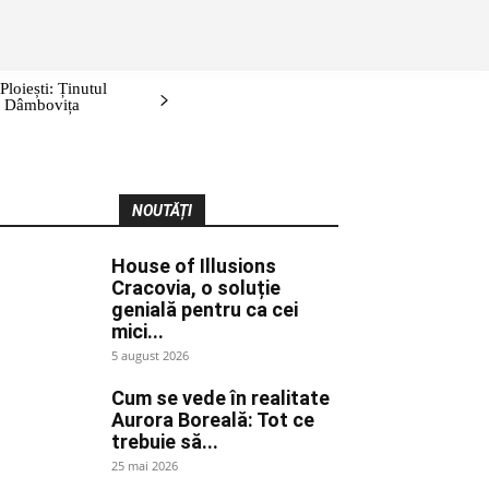
ONTURI/EVENIMENTE
IDEI DE WEEKEND: PRAHOVA ȘI ÎMPREJ
loiești: Ținutul
i, Dâmbovița
NOUTĂȚI
House of Illusions
Cracovia, o soluție
genială pentru ca cei
mici...
5 august 2026
Cum se vede în realitate
Aurora Boreală: Tot ce
trebuie să...
25 mai 2026