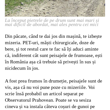
La început pietrele de pe drum sunt mai mari și
mai dificil de abordat, mai ales pentru cei mici
Din păcate, când te dai jos din mașină, te izbește
mizeria. PET-uri, măști chirurgicale, doze de
bere, și tot restul care te fac să îți aduci aminte
că, indiferent cât sunt peisajele de frumoase, ești
în România așa că trebuie să privești în sus și
nicidecum în jos.
A fost prea frumos în drumeție, peisajele sunt de
vis, așa că nu voi pune poze cu mizeriile. Voi
scrie însă probabil un articol separat pe
Observatorul Prahovean. Poate se va sesiza
cineva și va instala câteva coșuri de gunoi pe