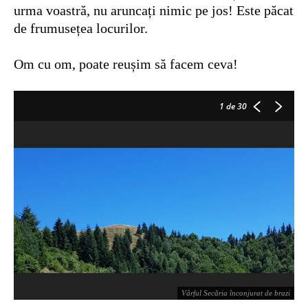
urma voastră, nu aruncați nimic pe jos! Este păcat
de frumusețea locurilor.
Om cu om, poate reușim să facem ceva!
1
de 30
Vârful Secăria înconjurat de brazi