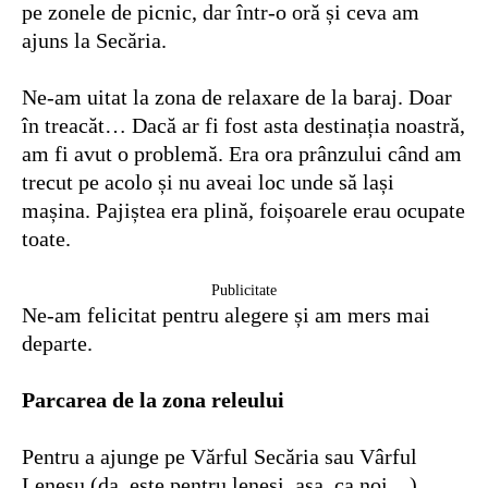
pe zonele de picnic, dar într-o oră și ceva am
ajuns la Secăria.
Ne-am uitat la zona de relaxare de la baraj. Doar
în treacăt… Dacă ar fi fost asta destinația noastră,
am fi avut o problemă. Era ora prânzului când am
trecut pe acolo și nu aveai loc unde să lași
mașina. Pajiștea era plină, foișoarele erau ocupate
toate.
Publicitate
Ne-am felicitat pentru alegere și am mers mai
departe.
Parcarea de la zona releului
Pentru a ajunge pe Vărful Secăria sau Vârful
Leneșu (da, este pentru leneși, așa, ca noi…),