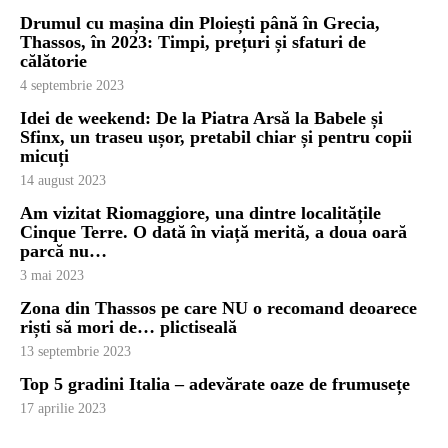
Drumul cu mașina din Ploiești până în Grecia,
Thassos, în 2023: Timpi, prețuri și sfaturi de
călătorie
4 septembrie 2023
Idei de weekend: De la Piatra Arsă la Babele și
Paltinu văzut de pe vârf
Sfinx, un traseu ușor, pretabil chiar și pentru copii
micuți
14 august 2023
Am vizitat Riomaggiore, una dintre localitățile
Cinque Terre. O dată în viață merită, a doua oară
parcă nu…
3 mai 2023
Zona din Thassos pe care NU o recomand deoarece
riști să mori de… plictiseală
13 septembrie 2023
Top 5 gradini Italia – adevărate oaze de frumusețe
17 aprilie 2023