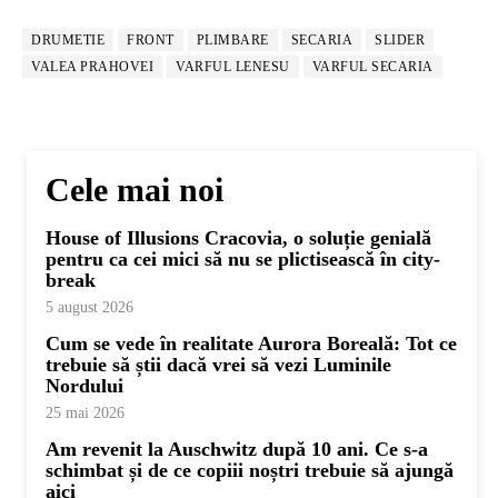
DRUMETIE
FRONT
PLIMBARE
SECARIA
SLIDER
VALEA PRAHOVEI
VARFUL LENESU
VARFUL SECARIA
Cele mai noi
House of Illusions Cracovia, o soluție genială
pentru ca cei mici să nu se plictisească în city-
break
5 august 2026
Cum se vede în realitate Aurora Boreală: Tot ce
trebuie să știi dacă vrei să vezi Luminile
Nordului
25 mai 2026
Am revenit la Auschwitz după 10 ani. Ce s-a
schimbat și de ce copiii noștri trebuie să ajungă
aici