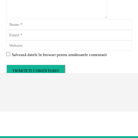
Cota 2.000 de pe Vârful Secăria
N
Em
We
Salvează datele în browser pentru următoarele comentarii
Alte recenzii de călătorie