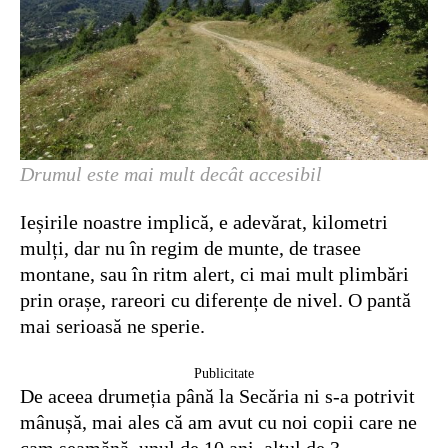
Drumul este mai mult decât accesibil
Ieșirile noastre implică, e adevărat, kilometri
mulți, dar nu în regim de munte, de trasee
montane, sau în ritm alert, ci mai mult plimbări
prin orașe, rareori cu diferențe de nivel. O pantă
mai serioasă ne sperie.
Publicitate
De aceea drumeția până la Secăria ni s-a potrivit
mânușă, mai ales că am avut cu noi copii care ne
cam seamănă, unul de 10 ani, altul de 3…