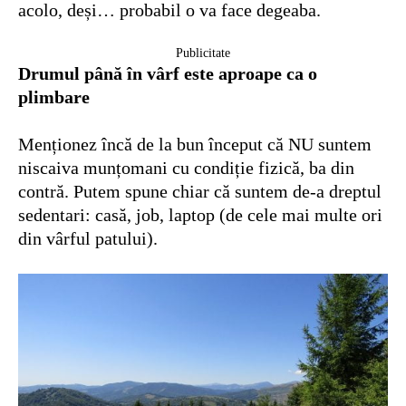
acolo, deși… probabil o va face degeaba.
Publicitate
Drumul până în vârf este aproape ca o
plimbare
Menționez încă de la bun început că NU suntem
niscaiva munțomani cu condiție fizică, ba din
contră. Putem spune chiar că suntem de-a dreptul
sedentari: casă, job, laptop (de cele mai multe ori
din vârful patului).