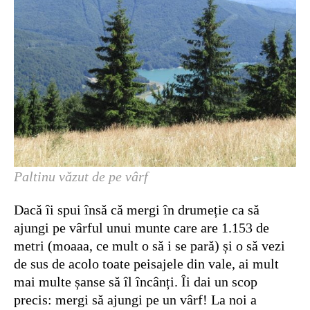
Paltinu văzut de pe vârf
Dacă îi spui însă că mergi în drumeție ca să
ajungi pe vârful unui munte care are 1.153 de
metri (moaaa, ce mult o să i se pară) și o să vezi
de sus de acolo toate peisajele din vale, ai mult
mai multe șanse să îl încânți. Îi dai un scop
precis: mergi să ajungi pe un vârf! La noi a