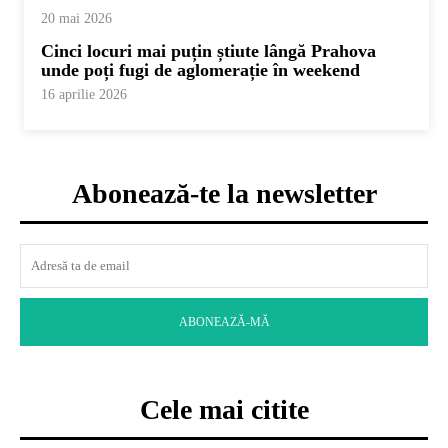
20 mai 2026
Cinci locuri mai puțin știute lângă Prahova
La coborâre am făcut doar jumătate din timpul de la urcare
unde poți fugi de aglomerație în weekend
16 aprilie 2026
Abonează-te la newsletter
ABONEAZĂ-MĂ
Cele mai citite