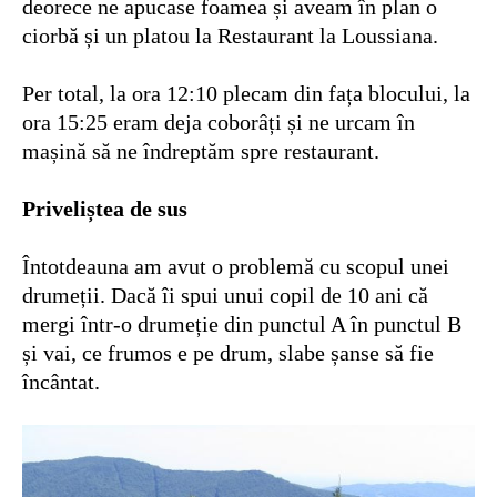
deorece ne apucase foamea și aveam în plan o
ciorbă și un platou la Restaurant la Loussiana.
Per total, la ora 12:10 plecam din fața blocului, la
ora 15:25 eram deja coborâți și ne urcam în
mașină să ne îndreptăm spre restaurant.
Priveliștea de sus
Întotdeauna am avut o problemă cu scopul unei
drumeții. Dacă îi spui unui copil de 10 ani că
mergi într-o drumeție din punctul A în punctul B
și vai, ce frumos e pe drum, slabe șanse să fie
încântat.